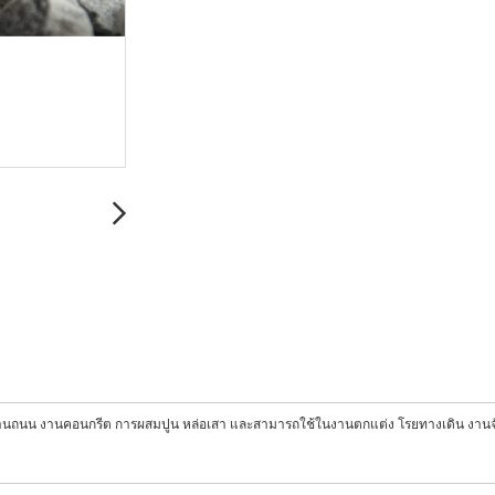
 งานถนน งานคอนกรีต การผสมปูน หล่อเสา และสามารถใช้ในงานตกแต่ง โรยทางเดิน งาน