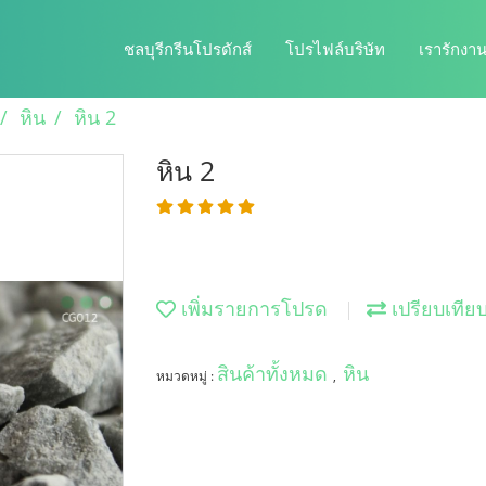
ชลบุรีกรีนโปรดักส์
โปรไฟล์บริษัท
เรารักงาน
หิน
หิน 2
หิน 2
เพิ่มรายการโปรด
เปรียบเทีย
สินค้าทั้งหมด
หิน
หมวดหมู่ :
,